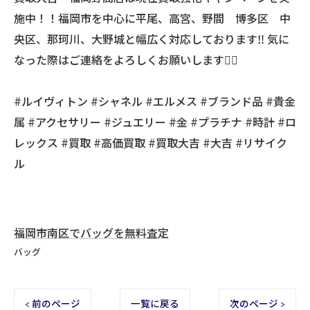
施中！！福岡市を中心に平尾、高宮、野間 博多区 中
央区、那珂川、大野城と幅広く対応しております‼️ 気に
なった際はご連絡をよろしくお願いします🙇‍♂️
#ルイヴィトン #シャネル #エルメス #ブランド品 #貴金
属 #アクセサリー #ジュエリー #金 #プラチナ #時計 #ロ
レックス #買取 #高価買取 #買取大吉 #大吉 #リサイク
ル
福岡市南区でバッグを無料査定
バッグ
< 前のページ
一覧に戻る
次のページ >