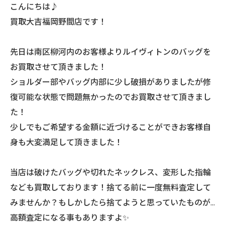
こんにちは♪
買取大吉福岡野間店です！
先日は南区柳河内のお客様よりルイヴィトンのバッグを
お買取させて頂きました！
ショルダー部やバッグ内部に少し破損がありましたが修
復可能な状態で問題無かったのでお買取させて頂きまし
た！
少しでもご希望する金額に近づけることができお客様自
身も大変満足して頂きました！
当店は破けたバッグや切れたネックレス、変形した指輪
なども買取しております！捨てる前に一度無料査定して
みませんか？もしかしたら捨てようと思っていたものが…
高額査定になる事もありますよ✨