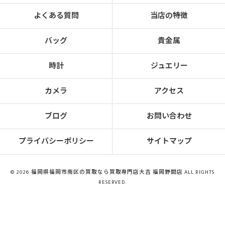
よくある質問
当店の特徴
バッグ
貴金属
時計
ジュエリー
カメラ
アクセス
ブログ
お問い合わせ
プライバシーポリシー
サイトマップ
© 2026 福岡県福岡市南区の買取なら買取専門店大吉 福岡野間店 ALL RIGHTS
RESERVED.