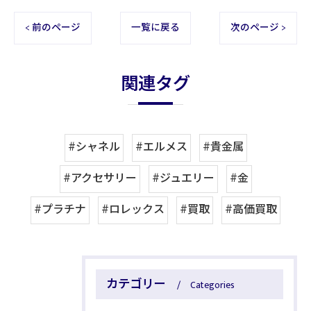
< 前のページ
一覧に戻る
次のページ >
関連タグ
#シャネル
#エルメス
#貴金属
#アクセサリー
#ジュエリー
#金
#プラチナ
#ロレックス
#買取
#高価買取
カテゴリー
Categories