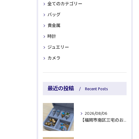
全てのカテゴリー
バッグ
貴金属
時計
ジュエリー
カメラ
最近の投稿
Recent Posts
2026/08/06
【福岡市南区三宅のお客様より貴金属をお買取】