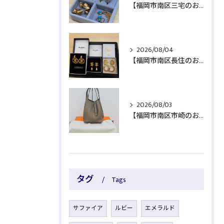
【福岡市南区三宅のお客様より貴金属をお買取】
2026/08/04
【福岡市南区長住のお客様よりブランド品をお買取】
2026/08/03
【福岡市南区市崎のお客様よりブランド品をお買取】
タグ
Tags
サファイア
ルビー
エメラルド