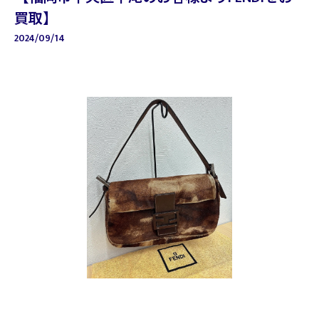
買取】
2024/09/14