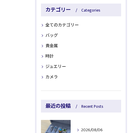
カテゴリー
Categories
全てのカテゴリー
バッグ
貴金属
時計
ジュエリー
カメラ
最近の投稿
Recent Posts
2026/08/06