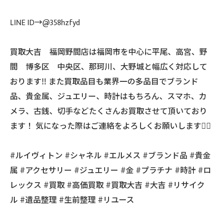
LINE ID→@358hzfyd
買取大吉 福岡野間店は福岡市を中心に平尾、高宮、野
間 博多区 中央区、那珂川、大野城と幅広く対応して
おります‼️ また買取品目も業界一の多品目でブランド
品、貴金属、ジュエリー、時計はもちろん、スマホ、カ
メラ、古銭、切手などたくさんお買取させて頂いており
ます！ 気になった際はご連絡をよろしくお願いします🙇‍♂️
#ルイヴィトン #シャネル #エルメス #ブランド品 #貴金
属 #アクセサリー #ジュエリー #金 #プラチナ #時計 #ロ
レックス #買取 #高価買取 #買取大吉 #大吉 #リサイク
ル #遺品整理 #生前整理 #リユース