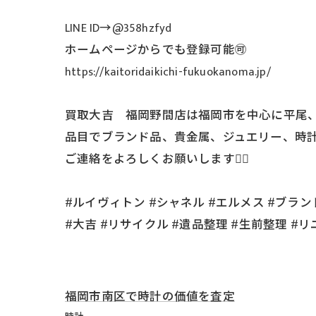
LINE ID→@358hzfyd
ホームページからでも登録可能🉑
https://kaitoridaikichi-fukuokanoma.jp/
買取大吉 福岡野間店は福岡市を中心に平尾、
品目でブランド品、貴金属、ジュエリー、時
ご連絡をよろしくお願いします🙇‍♂️
#ルイヴィトン #シャネル #エルメス #ブランド
#大吉 #リサイクル #遺品整理 #生前整理 #リ
福岡市南区で時計の価値を査定