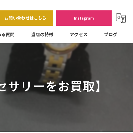
お問い合わせはこちら
Instagram
ある質問
当店の特徴
アクセス
ブログ
バッグ
貴金属
セサリーをお買取】
時計
ジュエリー
カメラ