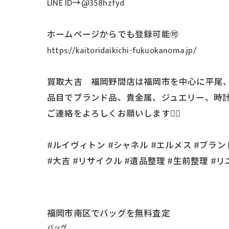
LINE ID→@358hzfyd
ホームページからでも登録可能🉑
https://kaitoridaikichi-fukuokanoma.jp/
買取大吉 福岡野間店は福岡市を中心に平尾、
品目でブランド品、貴金属、ジュエリー、時
ご連絡をよろしくお願いします🙇‍♂️
#ルイヴィトン #シャネル #エルメス #ブランド
#大吉 #リサイクル #遺品整理 #生前整理 #リ
福岡市南区でバッグを無料査定
バッグ