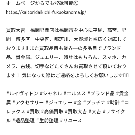
ホームページからでも登録可能🉑
https://kaitoridaikichi-fukuokanoma.jp/
買取大吉 福岡野間店は福岡市を中心に平尾、高宮、野
間 博多区 中央区、那珂川、大野城と幅広く対応して
おります‼️ また買取品目も業界一の多品目でブランド
品、貴金属、ジュエリー、時計はもちろん、スマホ、カ
メラ、古銭、切手などたくさんお買取させて頂いており
ます！ 気になった際はご連絡をよろしくお願いします🙇‍♂️
#ルイヴィトン #シャネル #エルメス #ブランド品 #貴金
属 #アクセサリー #ジュエリー #金 #プラチナ #時計 #ロ
レックス #買取 #高価買取 #買取大吉 #大吉 #リサイク
ル #遺品整理 #生前整理 #リユース